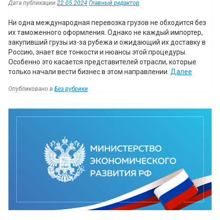
Дата публикации
22.05.2024
Главный редактор
Ни одна международная перевозка грузов не обходится без
их таможенного оформления. Однако не каждый импортер,
закупивший грузы из-за рубежа и ожидающий их доставку в
Россию, знает все тонкости и нюансы этой процедуры.
Особенно это касается представителей отрасли, которые
“Тамож
только начали вести бизнес в этом направлении.
Далее
брокер:
Опубликовано в
Без рубрики
насколь
актуаль
Навигация
услуга
и
как
часто
за
ней
обращаю