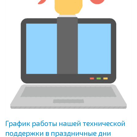
России
норматив
утилизации
упаковки
увеличился
с
10-
45%
до
55%”
График работы нашей технической
поддержки в праздничные дни