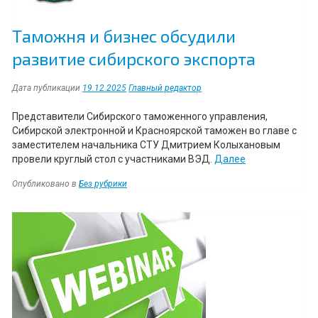
Таможня и бизнес обсудили
развитие сибирского экспорта
Дата публикации
19.12.2025
Главный редактор
Представители Сибирского таможенного управления,
Сибирской электронной и Красноярской таможен во главе с
заместителем начальника СТУ Дмитрием Колыхановым
“Таможня
провели круглый стол с участниками ВЭД.
Далее
и
Опубликовано в
Без рубрики
бизнес
обсудили
Навигация
развитие
сибирского
экспорта”