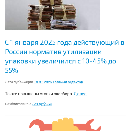
С 1 января 2025 года действующий в
России норматив утилизации
упаковки увеличился с 10-45% до
55%
Дата публикации
10.01.2025
Главный редактор
“С
Также повышены ставки экосбора.
Далее
1
Опубликовано в
Без рубрики
января
2025
Навигация
года
действующий
в