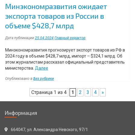
Минэкономразвития ожидает
экспорта товаров из России в
объеме $428,7 млрд
Дата публикации
25.04.2024
Главный редактор
Минэкономразвития прогнозирует экспорт товаров из РФ в
2024 году в объеме $428,7 млрд, импорт – $324,1 млрд. Об
этом журналистам рассказал официальный представитель
“Минэкономразвития
министерства.
Далее
ожидает
Опубликовано в
Без рубрики
экспорта
товаров
Навигация
Страница 1 из 4
из
1
2
3
4
»
России
в
объеме
Информация
$428,7
млрд”
664047, ул. Александра Невского, 97/1