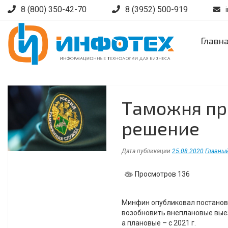
Skip
8 (800) 350-42-70
8 (3952) 500-919
to
content
Главн
Таможня пр
решение
Дата публикации
25.08.2020
Главны
Просмотров 136
Минфин опубликовал постановл
возобновить внеплановые выез
а плановые – с 2021 г.