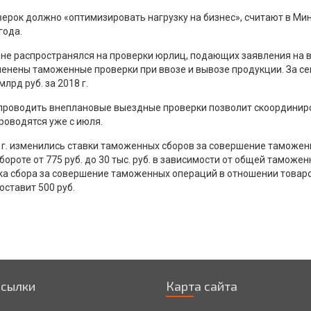
ерок должно «оптимизировать нагрузку на бизнес», считают в Ми
года.
не распространялся на проверки юрлиц, подающих заявления на 
енены таможенные проверки при ввозе и вывозе продукции. За сем
 млрд руб. за 2018 г.
 проводить внеплановые выездные проверки позволит скоординир
роводятся уже с июля.
20 г. изменились ставки таможенных сборов за совершение таможе
ороте от 775 руб. до 30 тыс. руб. в зависимости от общей таможе
а сбора за совершение таможенных операций в отношении товаро
оставит 500 руб.
ссылки
Карта сайта