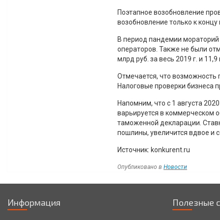
Поэтапное возобновление пров
возобновление только к концу 
В период пандемии мораторий 
операторов. Также не были отм
млрд руб. за весь 2019 г. и 11,9
Отмечается, что возможность
Налоговые проверки бизнеса п
Напомним, что с 1 августа 20
варьируется в коммерческом об
таможенной декларации. Ставк
пошлины, увеличится вдвое и с
Источник: konkurent.ru
Опубликовано в
Новости
Навигация
Информация
Полезные 
по